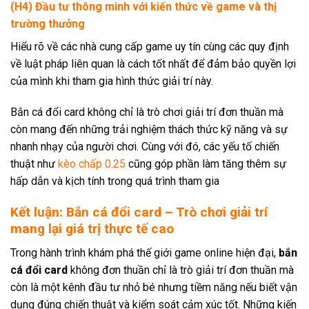
(H4) Đầu tư thông minh với kiến thức về game và thị
trường thưởng
Hiểu rõ về các nhà cung cấp game uy tín cùng các quy định
về luật pháp liên quan là cách tốt nhất để đảm bảo quyền lợi
của mình khi tham gia hình thức giải trí này.
Bắn cá đổi card không chỉ là trò chơi giải trí đơn thuần mà
còn mang đến những trải nghiệm thách thức kỹ năng và sự
nhanh nhạy của người chơi. Cùng với đó, các yếu tố chiến
thuật như
kèo chấp 0.25
cũng góp phần làm tăng thêm sự
hấp dẫn và kịch tính trong quá trình tham gia
Kết luận:
Bắn cá đổi card
– Trò chơi giải trí
mang lại giá trị thực tế cao
Trong hành trình khám phá thế giới game online hiện đại,
bắn
cá đổi card
không đơn thuần chỉ là trò giải trí đơn thuần mà
còn là một kênh đầu tư nhỏ bé nhưng tiềm năng nếu biết vận
dụng đúng chiến thuật và kiểm soát cảm xúc tốt. Những kiến