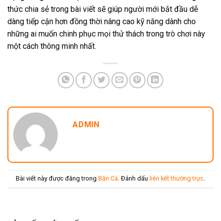
thức chia sẻ trong bài viết sẽ giúp người mới bắt đầu dễ
dàng tiếp cận hơn đồng thời nâng cao kỹ năng dành cho
những ai muốn chinh phục mọi thử thách trong trò chơi này
một cách thông minh nhất.
ADMIN
Bài viết này được đăng trong
Bắn Cá
. Đánh dấu
liên kết thường trực
.