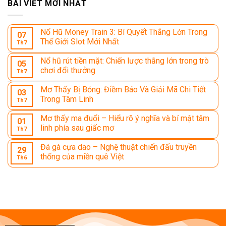
BÀI VIẾT MỚI NHẤT
Nổ Hũ Money Train 3: Bí Quyết Thắng Lớn Trong
07
Thế Giới Slot Mới Nhất
Th7
Nổ hũ rút tiền mặt: Chiến lược thắng lớn trong trò
05
chơi đổi thưởng
Th7
Mơ Thấy Bị Bỏng: Điềm Báo Và Giải Mã Chi Tiết
03
Trong Tâm Linh
Th7
Mơ thấy ma đuổi – Hiểu rõ ý nghĩa và bí mật tâm
01
linh phía sau giấc mơ
Th7
Đá gà cựa dao – Nghệ thuật chiến đấu truyền
29
thống của miền quê Việt
Th6