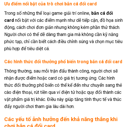
Ưu điểm nổi bật của trò chơi bắn cá đổi card
Trong số những thể loại game giải trí online,
bắn cá đổi
card
nổi bật với các điểm mạnh như dễ tiếp cận, đồ họa sinh
động, cách chơi đơn giản nhưng không kém phần thử thách.
Người chơi có thể dễ dàng tham gia mà không cần kỹ năng
phức tạp, chỉ cần biết cách điều chỉnh súng và chọn mục tiêu
phù hợp để tiêu diệt cá.
Các hình thức đổi thưởng phổ biến trong bắn cá đổi card
Thông thường, sau mỗi trận đấu thành công, người chơi sẽ
nhận được điểm hoặc card có giá trị tương ứng. Các hình
thức đổi thưởng phổ biến có thể kể đến như chuyển sang thẻ
cào điện thoại, rút tiền qua ví điện tử hoặc quy đổi thành các
vật phẩm giá trị khác. Điều này giúp tăng tính thực tế và thúc
đẩy người chơi tham gia lâu dài hơn.
Các yếu tố ảnh hưởng đến khả năng thắng khi
chơi bắn cá đổi card