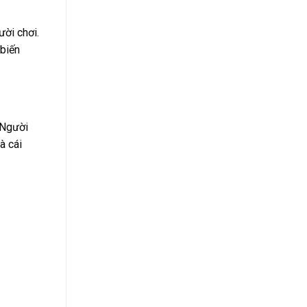
ời chơi.
 biến
 Người
à cái