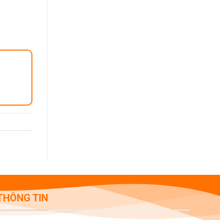
THÔNG TIN