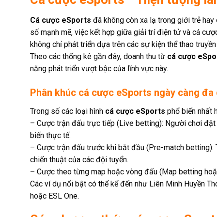
Cá cược eSports
đã không còn xa lạ trong giới trẻ hay
số mạnh mẽ, việc kết hợp giữa giải trí điện tử và cá cư
không chỉ phát triển dựa trên các sự kiện thể thao truy
Theo các thống kê gần đây, doanh thu từ
cá cược eSpo
năng phát triển vượt bậc của lĩnh vực này.
Phân khúc
cá cược eSports
ngày càng đa
Trong số các loại hình
cá cược eSports
phổ biến nhất h
– Cược trận đấu trực tiếp (Live betting): Người chơi đặ
biến thực tế.
– Cược trận đấu trước khi bắt đầu (Pre-match betting): 
chiến thuật của các đội tuyển.
– Cược theo từng map hoặc vòng đấu (Map betting hoặc 
Các ví dụ nổi bật có thể kể đến như Liên Minh Huyền Tho
hoặc ESL One.