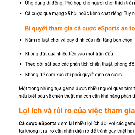
Ứng dụng di động: Phù hợp cho người chơi thích trải 
Cá cược qua mạng xã hội hoặc kênh chat riêng: Tuy n
Bí quyết tham gia
cá cược eSports
an t
Nắm rõ luật chơi và quy định của nền tảng bạn chọn
Không đặt quá nhiều tiền vào một trận đấu
Theo dõi sát sao các phân tích chiến thuật, phong độ
Không để cảm xúc chi phối quyết định cá cược
Một trong những tựa game được nhiều người quan tâm tro
hiểu biết sâu về chiến thuật mà còn cần khả năng phân t
Lợi ích và rủi ro của việc tham g
Cá cược eSports
đem lại nhiều lợi ích đối với các ga
tại không ít rủi ro cần nhận diện rõ để tránh gây thiệt hạ