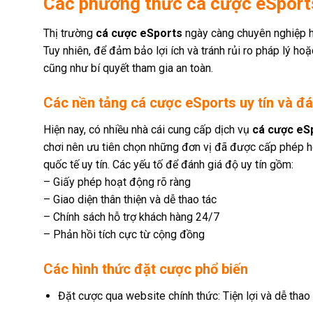
Các phương thức
cá cược eSport
Thị trường
cá cược eSports
ngày càng chuyên nghiệp h
Tuy nhiên, để đảm bảo lợi ích và tránh rủi ro pháp lý h
cũng như bí quyết tham gia an toàn.
Các nền tảng
cá cược eSports
uy tín và đá
Hiện nay, có nhiều nhà cái cung cấp dịch vụ
cá cược eS
chơi nên ưu tiên chọn những đơn vị đã được cấp phép h
quốc tế uy tín. Các yếu tố để đánh giá độ uy tín gồm:
– Giấy phép hoạt động rõ ràng
– Giao diện thân thiện và dễ thao tác
– Chính sách hỗ trợ khách hàng 24/7
– Phản hồi tích cực từ cộng đồng
Các hình thức đặt cược phổ biến
Đặt cược qua website chính thức: Tiện lợi và dễ thao