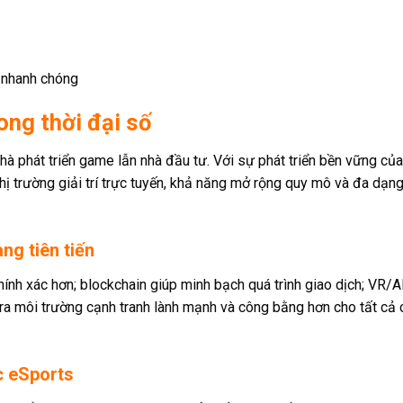
 nhanh chóng
ong thời đại số
hà phát triển game lẫn nhà đầu tư. Với sự phát triển bền vững củ
ị trường giải trí trực tuyến, khả năng mở rộng quy mô và đa dạn
ng tiên tiến
hính xác hơn; blockchain giúp minh bạch quá trình giao dịch; VR/
 ra môi trường cạnh tranh lành mạnh và công bằng hơn cho tất cả
c eSports