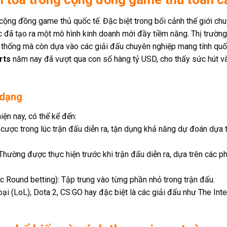
 cộng đồng game thủ quốc tế. Đặc biệt trong bối cảnh thế giới ch
ợc đã tạo ra một mô hình kinh doanh mới đầy tiềm năng. Thị trườn
ền thống mà còn dựa vào các giải đấu chuyên nghiệp mang tính quố
rts
năm nay đã vượt qua con số hàng tỷ USD, cho thấy sức hút v
 dạng
iện nay, có thể kể đến:
t cược trong lúc trận đấu diễn ra, tận dụng khả năng dự đoán dựa 
Thường được thực hiện trước khi trận đấu diễn ra, dựa trên các ph
Round betting): Tập trung vào từng phần nhỏ trong trận đấu.
ại (LoL), Dota 2, CS:GO hay đặc biệt là các giải đấu như The Inte