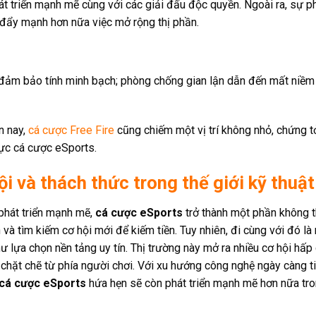
át triển mạnh mẽ cùng với các giải đấu độc quyền. Ngoài ra, sự p
 đẩy mạnh hơn nữa việc mở rộng thị phần.
c đảm bảo tính minh bạch; phòng chống gian lận dẫn đến mất niềm 
n nay,
cá cược Free Fire
cũng chiếm một vị trí không nhỏ, chứng t
vực cá cược eSports.
i và thách thức trong thế giới kỹ thuật
 phát triển mạnh mẽ,
cá cược eSports
trở thành một phần không t
 tìm kiếm cơ hội mới để kiếm tiền. Tuy nhiên, đi cùng với đó là 
 lựa chọn nền tảng uy tín. Thị trường này mở ra nhiều cơ hội hấp
 chặt chẽ từ phía người chơi. Với xu hướng công nghệ ngày càng ti
cá cược eSports
hứa hẹn sẽ còn phát triển mạnh mẽ hơn nữa tr