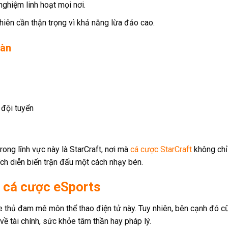
nghiệm linh hoạt mọi nơi.
hiên cần thận trọng vì khả năng lừa đảo cao.
oàn
 đội tuyển
ng lĩnh vực này là StarCraft, nơi mà
cá cược StarCraft
không chỉ
ích diễn biến trận đấu một cách nhạy bén.
ia cá cược eSports
me thủ đam mê môn thể thao điện tử này. Tuy nhiên, bên cạnh đó c
i về tài chính, sức khỏe tâm thần hay pháp lý.