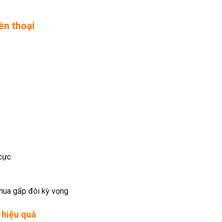
ền thoại
 cực
thua gấp đôi kỳ vọng
 hiệu quả