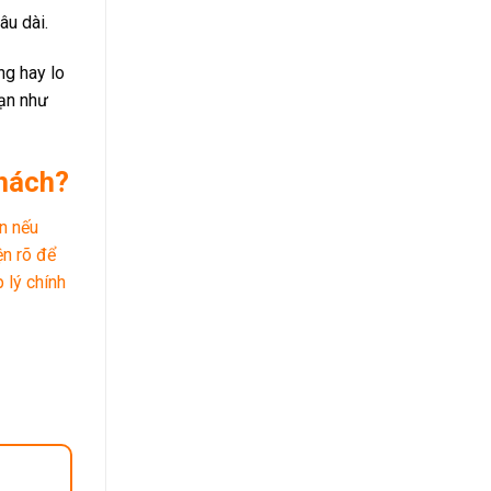
âu dài.
ng hay lo
hạn như
hách?
ẫn nếu
ện rõ để
 lý chính