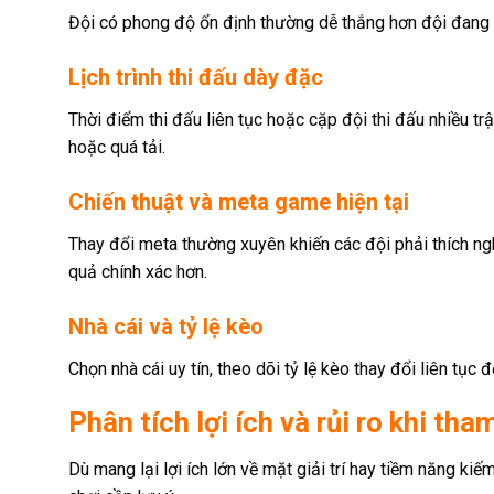
Đội có phong độ ổn định thường dễ thắng hơn đội đang 
Lịch trình thi đấu dày đặc
Thời điểm thi đấu liên tục hoặc cặp đội thi đấu nhiều t
hoặc quá tải.
Chiến thuật và meta game hiện tại
Thay đổi meta thường xuyên khiến các đội phải thích ng
quả chính xác hơn.
Nhà cái và tỷ lệ kèo
Chọn nhà cái uy tín, theo dõi tỷ lệ kèo thay đổi liên tục 
Phân tích lợi ích và rủi ro khi th
Dù mang lại lợi ích lớn về mặt giải trí hay tiềm năng kiếm