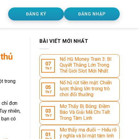
ĐĂNG KÝ
ĐĂNG NHẬP
BÀI VIẾT MỚI NHẤT
 thủ
Nổ Hũ Money Train 3: Bí
07
Quyết Thắng Lớn Trong
Th7
Thế Giới Slot Mới Nhất
t trong
Nổ hũ rút tiền mặt: Chiến
05
lược thắng lớn trong trò
Th7
chơi đổi thưởng
 chỉ đơn
Mơ Thấy Bị Bỏng: Điềm
03
Tuy nhiên,
Báo Và Giải Mã Chi Tiết
Th7
Trong Tâm Linh
p bạn có
Mơ thấy ma đuổi – Hiểu rõ
01
ý nghĩa và bí mật tâm linh