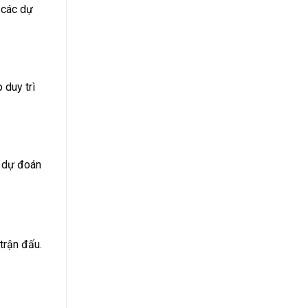
 các dự
 duy trì
g dự đoán
trận đấu.