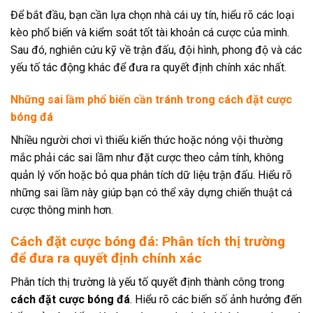
Để bắt đầu, bạn cần lựa chọn nhà cái uy tín, hiểu rõ các loại
kèo phổ biến và kiểm soát tốt tài khoản cá cược của mình.
Sau đó, nghiên cứu kỹ về trận đấu, đội hình, phong độ và các
yếu tố tác động khác để đưa ra quyết định chính xác nhất.
Những sai lầm phổ biến cần tránh trong cách đặt cược
bóng đá
Nhiều người chơi vì thiếu kiến thức hoặc nóng vội thường
mắc phải các sai lầm như đặt cược theo cảm tính, không
quản lý vốn hoặc bỏ qua phân tích dữ liệu trận đấu. Hiểu rõ
những sai lầm này giúp bạn có thể xây dựng chiến thuật cá
cược thông minh hơn.
Cách đặt cược bóng đá: Phân tích thị trường
để đưa ra quyết định chính xác
Phân tích thị trường là yếu tố quyết định thành công trong
cách đặt cược bóng đá
. Hiểu rõ các biến số ảnh hưởng đến