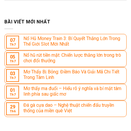
BÀI VIẾT MỚI NHẤT
Nổ Hũ Money Train 3: Bí Quyết Thắng Lớn Trong
07
Thế Giới Slot Mới Nhất
Th7
Nổ hũ rút tiền mặt: Chiến lược thắng lớn trong trò
05
chơi đổi thưởng
Th7
Mơ Thấy Bị Bỏng: Điềm Báo Và Giải Mã Chi Tiết
03
Trong Tâm Linh
Th7
Mơ thấy ma đuổi – Hiểu rõ ý nghĩa và bí mật tâm
01
linh phía sau giấc mơ
Th7
Đá gà cựa dao – Nghệ thuật chiến đấu truyền
29
thống của miền quê Việt
Th6