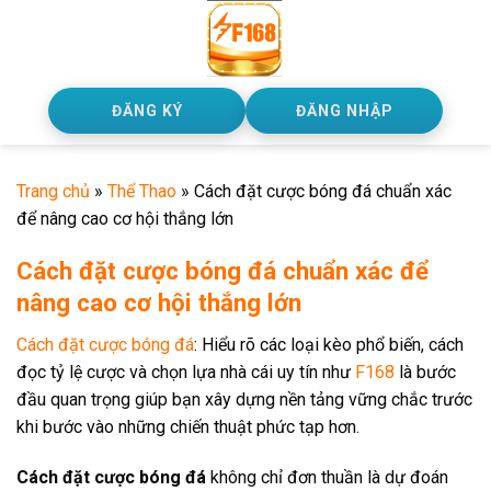
Bỏ
qua
nội
dung
ĐĂNG KÝ
ĐĂNG NHẬP
Trang chủ
»
Thể Thao
»
Cách đặt cược bóng đá chuẩn xác
để nâng cao cơ hội thắng lớn
Cách đặt cược bóng đá chuẩn xác để
nâng cao cơ hội thắng lớn
Cách đặt cược bóng đá
: Hiểu rõ các loại kèo phổ biến, cách
đọc tỷ lệ cược và chọn lựa nhà cái uy tín như
F168
là bước
đầu quan trọng giúp bạn xây dựng nền tảng vững chắc trước
khi bước vào những chiến thuật phức tạp hơn.
Cách đặt cược bóng đá
không chỉ đơn thuần là dự đoán