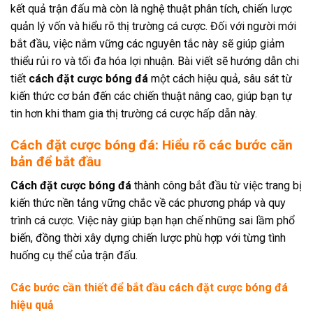
kết quả trận đấu mà còn là nghệ thuật phân tích, chiến lược
quản lý vốn và hiểu rõ thị trường cá cược. Đối với người mới
bắt đầu, việc nắm vững các nguyên tắc này sẽ giúp giảm
thiểu rủi ro và tối đa hóa lợi nhuận. Bài viết sẽ hướng dẫn chi
tiết
cách đặt cược bóng đá
một cách hiệu quả, sâu sát từ
kiến thức cơ bản đến các chiến thuật nâng cao, giúp bạn tự
tin hơn khi tham gia thị trường cá cược hấp dẫn này.
Cách đặt cược bóng đá: Hiểu rõ các bước căn
bản để bắt đầu
Cách đặt cược bóng đá
thành công bắt đầu từ việc trang bị
kiến thức nền tảng vững chắc về các phương pháp và quy
trình cá cược. Việc này giúp bạn hạn chế những sai lầm phổ
biến, đồng thời xây dựng chiến lược phù hợp với từng tình
huống cụ thể của trận đấu.
Các bước cần thiết để bắt đầu
cách đặt cược bóng đá
hiệu quả