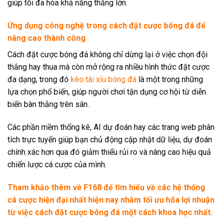
giúp tối đa hóa khả năng thắng lớn.
Ứng dụng công nghệ trong
cách đặt cược bóng đá
để
nâng cao thành công
Cách đặt cược bóng đá không chỉ dừng lại ở việc chọn đội
thắng hay thua mà còn mở rộng ra nhiều hình thức đặt cược
đa dạng, trong đó
kèo tài xỉu bóng đá
là một trong những
lựa chọn phổ biến, giúp người chơi tận dụng cơ hội từ diễn
biến bàn thắng trên sân.
Các phần mềm thống kê, AI dự đoán hay các trang web phân
tích trực tuyến giúp bạn chủ động cập nhật dữ liệu, dự đoán
chính xác hơn qua đó giảm thiểu rủi ro và nâng cao hiệu quả
chiến lược cá cược của mình.
Tham khảo thêm về
F168
để tìm hiểu về các hệ thống
cá cược hiện đại nhất hiện nay nhằm tối ưu hóa lợi nhuận
từ việc
cách đặt cược bóng đá
một cách khoa học nhất.