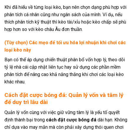
Khi đã hiểu về từng loại kèo, bạn nên chọn dạng phù hợp với
phân tích cá nhân cũng như ngân sách của mình. Ví dụ, nếu
thích phân tích kỹ thuật thì kèo tài/xỉu hoặc kèo chấp sẽ phù
hợp hơn so với kèo châu Âu đơn thuần.
(Tùy chọn) Các mẹo để tối ưu hóa lợi nhuận khi chơi các
loại kèo này
Bạn có thể áp dụng chiến thuật phân bổ vốn hợp lý, theo dõi
tỷ lệ nhà cái cập nhật liên tục hay sử dụng các phần mềm
phân tích để nâng cao khả năng thắng khi chơi các loại kèo
khác nhau.
Cách đặt cược bóng đá: Quản lý vốn và tâm lý
để duy trì lâu dài
Quản lý vốn cùng với việc giữ vững tâm lý là yếu tố quyết
định thành bại trong
cách đặt cược bóng đá
dài hạn. Không
chỉ dựa vào may mắn mà còn phải xây dựng thói quen chơi