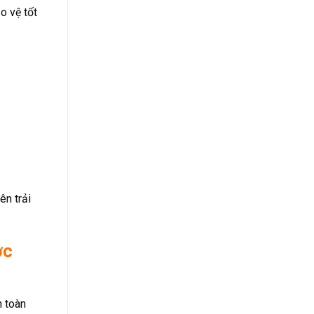
o vệ tốt
ên trải
ợc
n toàn