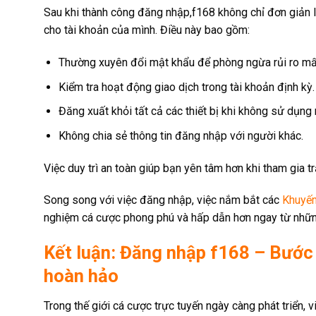
Sau khi thành công đăng nhập,f168 không chỉ đơn giản là
cho tài khoản của mình. Điều này bao gồm:
Thường xuyên đổi mật khẩu để phòng ngừa rủi ro mất
Kiểm tra hoạt động giao dịch trong tài khoản định kỳ.
Đăng xuất khỏi tất cả các thiết bị khi không sử dụng 
Không chia sẻ thông tin đăng nhập với người khác.
Việc duy trì an toàn giúp bạn yên tâm hơn khi tham gia tr
Song song với việc đăng nhập, việc nắm bắt các
Khuyến
nghiệm cá cược phong phú và hấp dẫn hơn ngay từ nhữn
Kết luận:
Đăng nhập f168
– Bước 
hoàn hảo
Trong thế giới cá cược trực tuyến ngày càng phát triển, 