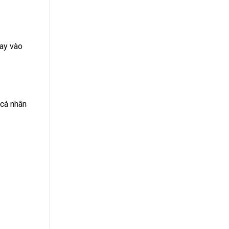
hay vào
 cá nhân