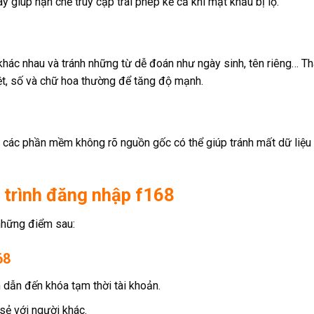
y giúp hạn chế truy cập trái phép kể cả khi mật khẩu bị lộ.
hác nhau và tránh những từ dễ đoán như ngày sinh, tên riêng… T
ệt, số và chữ hoa thường để tăng độ mạnh.
g các phần mềm không rõ nguồn gốc có thể giúp tránh mất dữ liệu
 trình đăng nhập f168
 những điểm sau:
68
dẫn đến khóa tạm thời tài khoản.
sẻ với người khác.