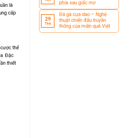
Th7
phía sau giấc mơ
huần là
cung cấp
Đá gà cựa dao – Nghệ
29
thuật chiến đấu truyền
Th6
thống của miền quê Việt
 cược thể
ba. Đặc
ần thiết