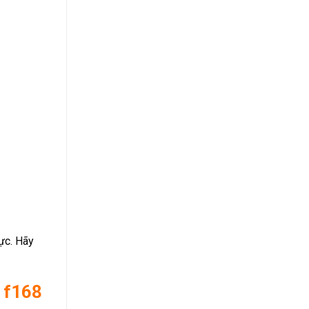
ực. Hãy
p f168