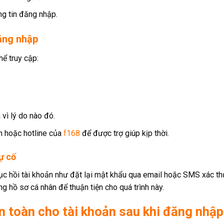
ng tin đăng nhập.
đăng nhập
hể truy cập:
vì lý do nào đó.
ến hoặc hotline của
f168
để được trợ giúp kịp thời.
ự cố
ục hồi tài khoản như đặt lại mật khẩu qua email hoặc SMS xác th
g hồ sơ cá nhân để thuận tiện cho quá trình này.
an toàn cho tài khoản sau khi đăng nhậ