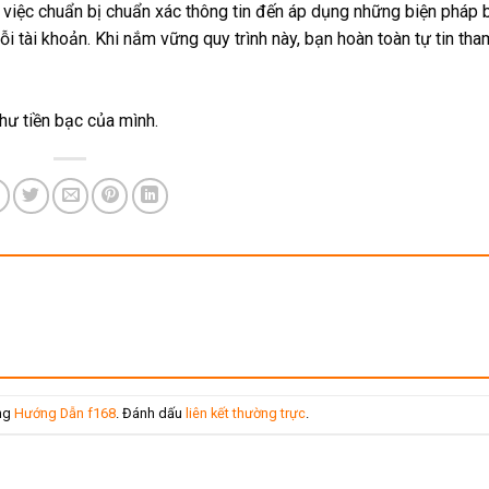
ừ việc chuẩn bị chuẩn xác thông tin đến áp dụng những biện pháp 
tài khoản. Khi nắm vững quy trình này, bạn hoàn toàn tự tin tha
hư tiền bạc của mình.
ong
Hướng Dẫn f168
. Đánh dấu
liên kết thường trực
.