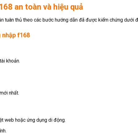
f168
an toàn và hiệu quả
cần tuân thủ theo các bước hướng dẫn đã được kiểm chứng dưới đ
g nhập f168
tài khoản.
mới nhất.
yệt web hoặc ứng dụng di động.
nh.