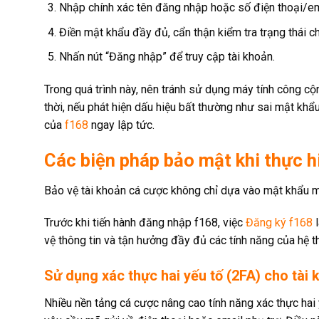
Nhập chính xác tên đăng nhập hoặc số điện thoại/em
Điền mật khẩu đầy đủ, cẩn thận kiểm tra trạng thái c
Nhấn nút “Đăng nhập” để truy cập tài khoản.
Trong quá trình này, nên tránh sử dụng máy tính công c
thời, nếu phát hiện dấu hiệu bất thường như sai mật khẩu
của
f168
ngay lập tức.
Các biện pháp bảo mật khi thực 
Bảo vệ tài khoản cá cược không chỉ dựa vào mật khẩu m
Trước khi tiến hành đăng nhập f168, việc
Đăng ký f168
l
vệ thông tin và tận hưởng đầy đủ các tính năng của hệ t
Sử dụng xác thực hai yếu tố (2FA) cho tài
Nhiều nền tảng cá cược nâng cao tính năng xác thực ha