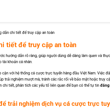
dẫn chi tiết để truy cập an toàn
 tiết để truy cập an toàn
ước hướng dẫn rõ ràng, giúp người dùng dễ dàng làm quen và thực
 tài khoản cá nhân.
ếp cận với hệ thống cá cược trực tuyến hàng đầu Việt Nam. Việc đ
p trải nghiệm mượt mà, tránh các rắc rối về bảo mật hoặc truy c
 chi tiết, phân tích các yếu tố liên quan để bạn có thể tự tin
đăng
ể trải nghiệm dịch vụ cá cược trực tu