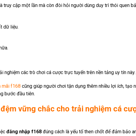
 truy cập một lần mà còn đòi hỏi người dùng duy trì thói quen bả
 dữ liệu.
nữa.
ải nghiệm các trò chơi cá cược trực tuyến trên nền tảng uy tín này.
 mãi f168
cũng giúp người chơi tận dụng thêm nhiều lợi ích, tạo n
g bước đầu tiên.
đệm vững chắc cho trải nghiệm cá cư
việc
đăng nhập f168
đúng cách là yếu tố then chốt để đảm bảo a