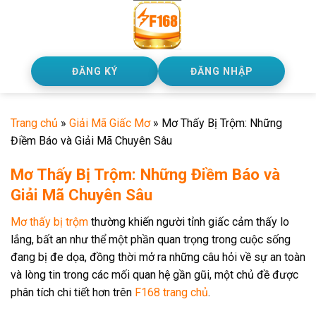
Bỏ
qua
nội
dung
ĐĂNG KÝ
ĐĂNG NHẬP
Trang chủ
»
Giải Mã Giấc Mơ
»
Mơ Thấy Bị Trộm: Những
Điềm Báo và Giải Mã Chuyên Sâu
Mơ Thấy Bị Trộm: Những Điềm Báo và
Giải Mã Chuyên Sâu
Mơ thấy bị trộm
thường khiến người tỉnh giấc cảm thấy lo
lắng, bất an như thể một phần quan trọng trong cuộc sống
đang bị đe dọa, đồng thời mở ra những câu hỏi về sự an toàn
và lòng tin trong các mối quan hệ gần gũi, một chủ đề được
phân tích chi tiết hơn trên
F168 trang chủ
.