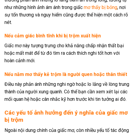
như những hình ảnh ám ánh trong giấc
mơ thấy bị bỏng
, nơi
sự tổn thương và nguy hiểm cũng được thể hiện một cách rõ
nét.
Nếu cảm giác bình tĩnh khi bị trộm xuất hiện
Giấc mơ này tượng trưng cho khả năng chấp nhận thất bại
hoặc mất mát để từ đó tìm ra cách thích nghi tốt hơn với
hoàn cảnh mới.
Nếu nằm mơ thấy kẻ trộm là người quen hoặc thân thiết
Điều này phản ánh những nghi ngờ hoặc lo lắng về lòng trung
thành của người xung quanh. Có thể bạn cần xem xét lại các
mối quan hệ hoặc cân nhắc kỹ hơn trước khi tin tưởng ai đó.
Các yếu tố ảnh hưởng đến ý nghĩa của giấc mơ
bị trộm
Ngoài nội dung chính của giấc mơ, còn nhiều yếu tố tác động