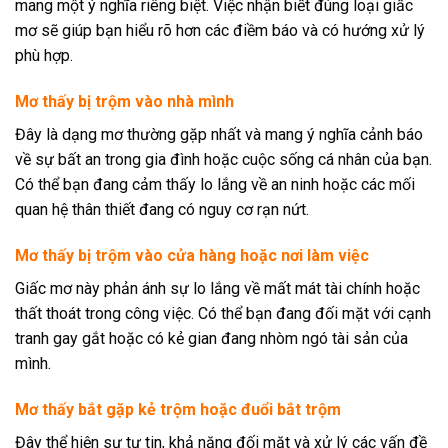
mang một ý nghĩa riêng biệt. Việc nhận biết đúng loại giấc
mơ sẽ giúp bạn hiểu rõ hơn các điềm báo và có hướng xử lý
phù hợp.
Mơ thấy bị trộm vào nhà mình
Đây là dạng mơ thường gặp nhất và mang ý nghĩa cảnh báo
về sự bất an trong gia đình hoặc cuộc sống cá nhân của bạn.
Có thể bạn đang cảm thấy lo lắng về an ninh hoặc các mối
quan hệ thân thiết đang có nguy cơ rạn nứt.
Mơ thấy bị trộm vào cửa hàng hoặc nơi làm việc
Giấc mơ này phản ánh sự lo lắng về mất mát tài chính hoặc
thất thoát trong công việc. Có thể bạn đang đối mặt với cạnh
tranh gay gắt hoặc có kẻ gian đang nhòm ngó tài sản của
mình.
Mơ thấy bắt gặp kẻ trộm hoặc đuổi bắt trộm
Đây thể hiện sự tự tin, khả năng đối mặt và xử lý các vấn đề