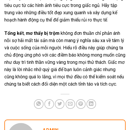
tiêu cực từ các hình ảnh tiêu cực trong giấc ngủ. Hãy tập
trung vào những điều tốt đẹp xung quanh và xây dựng kế
hoạch hành động cụ thể để giảm thiểu rủi ro thực tế.
Tổng kết
,
mơ thấy bị trộm
không đơn thuần chỉ phản ánh
nỗi sợ hãi mất tài sản mà còn mang ý nghĩa sâu xa về tâm lý
và cuộc sống của mỗi người. Hiểu rõ điều này giúp chúng ta
chủ động ứng phó với các điềm báo không mong muốn cũng
như duy trì tinh thần vững vàng trong mọi thử thách. Giấc mơ
này là lời nhắc nhở quý giá để bạn luôn cảnh giác nhưng
cũng không quá lo lắng, vì mọi thứ đều có thể kiểm soát nếu
chúng ta biết cách đối diện một cách tỉnh táo và tích cực.