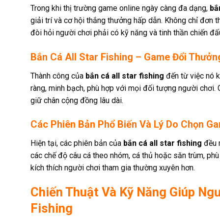
Trong khi thị trường game online ngày càng đa dạng,
bắn
giải trí và cơ hội thắng thưởng hấp dẫn. Không chỉ đơn th
đòi hỏi người chơi phải có kỹ năng và tinh thần chiến đấu
Bắn Cá All Star Fishing – Game Đổi Thưở
Thành công của
bắn cá all star fishing
đến từ việc nó k
ràng, minh bạch, phù hợp với mọi đối tượng người chơi.
giữ chân cộng đồng lâu dài.
Các Phiên Bản Phổ Biến Và Lý Do Chọn G
Hiện tại, các phiên bản của
bắn cá all star fishing
đều m
các chế độ câu cá theo nhóm, cá thủ hoặc săn trùm, phù 
kích thích người chơi tham gia thường xuyên hơn.
Chiến Thuật Và Kỹ Năng Giúp Ngư
Fishing