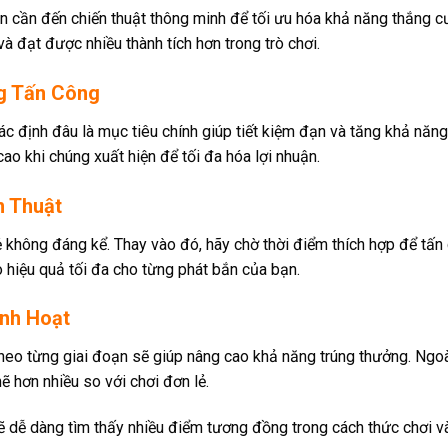
n cần đến chiến thuật thông minh để tối ưu hóa khả năng thắng c
à đạt được nhiều thành tích hơn trong trò chơi.
ng Tấn Công
xác định đâu là mục tiêu chính giúp tiết kiệm đạn và tăng khả năn
cao khi chúng xuất hiện để tối đa hóa lợi nhuận.
n Thuật
 không đáng kể. Thay vào đó, hãy chờ thời điểm thích hợp để tấn
hiệu quả tối đa cho từng phát bắn của bạn.
inh Hoạt
heo từng giai đoạn sẽ giúp nâng cao khả năng trúng thưởng. Ngoài
 hơn nhiều so với chơi đơn lẻ.
 dễ dàng tìm thấy nhiều điểm tương đồng trong cách thức chơi v