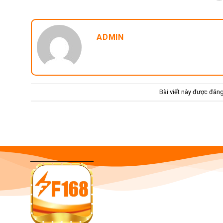
ADMIN
Bài viết này được đăn