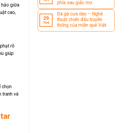
Th7
phía sau giấc mơ
n hảo giữa
uật cao,
Đá gà cựa dao – Nghệ
29
thuật chiến đấu truyền
Th6
thống của miền quê Việt
phạt rõ
hú giúp
ể chọn
 tranh và
tar