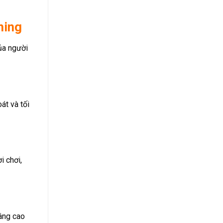
hing
ủa người
át và tối
i chơi,
âng cao